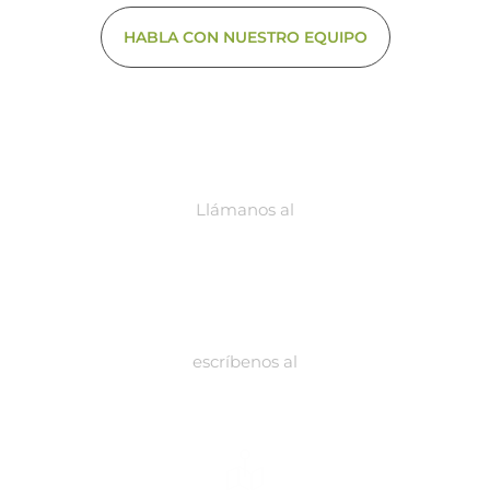
HABLA CON NUESTRO EQUIPO
Llámanos al
318 289 50 40 310 783 92 35
escríbenos al
contacto@biodynamicgroup.com