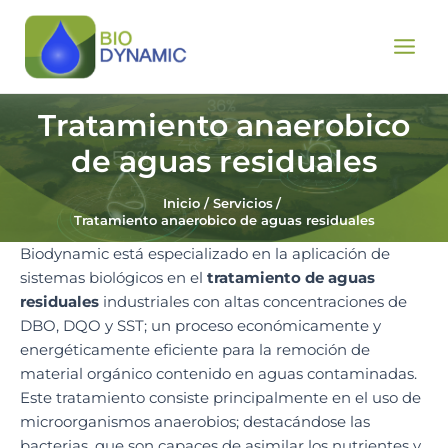
Ir
Main
al
Men
contenido
Tratamiento anaerobico
de aguas residuales
Inicio
Servicios
Tratamiento anaerobico de aguas residuales
Biodynamic está especializado en la aplicación de
sistemas biológicos en el
tratamiento de aguas
residuales
industriales con altas concentraciones de
DBO, DQO y SST; un proceso económicamente y
energéticamente eficiente para la remoción de
material orgánico contenido en aguas contaminadas.
Este tratamiento consiste principalmente en el uso de
microorganismos anaerobios; destacándose las
bacterias, que son capaces de asimilar los nutrientes y