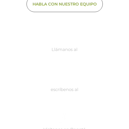
HABLA CON NUESTRO EQUIPO
Llámanos al
318 289 50 40 310 783 92 35
escríbenos al
contacto@biodynamicgroup.com