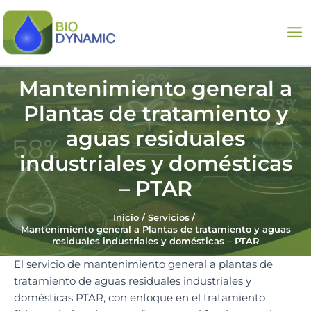
Ir
Ma
al
Me
contenido
Mantenimiento general a
Plantas de tratamiento y
aguas residuales
industriales y domésticas
– PTAR
Inicio
Servicios
Mantenimiento general a Plantas de tratamiento y aguas
residuales industriales y domésticas – PTAR
El servicio de mantenimiento general a plantas de
tratamiento de aguas residuales industriales y
domésticas PTAR, con enfoque en el tratamiento