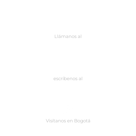
Llámanos al
318 289 50 40 310 783 92 35
escríbenos al
contacto@biodynamicgroup.com
Visítanos en Bogotá
Calle 49a #74a-55