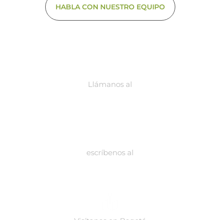
HABLA CON NUESTRO EQUIPO
Llámanos al
318 289 50 40 310 783 92 35
escríbenos al
contacto@biodynamicgroup.com