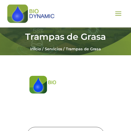
Ir
Main
al
Men
contenido
Trampas de Grasa
Inicio
Servicios
Trampas de Grasa
Soluciones
ambientales integrales